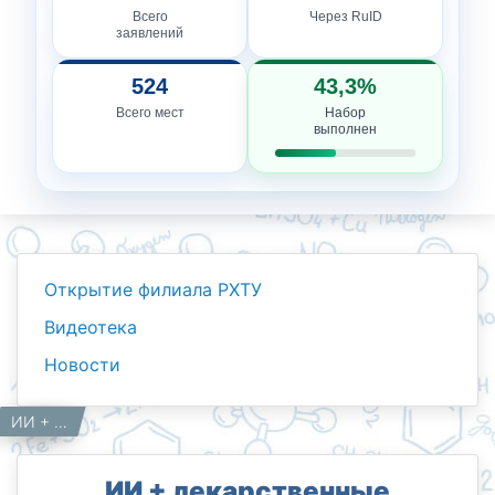
Всего
Через RuID
заявлений
524
43,3%
Всего мест
Набор
выполнен
Открытие филиала РХТУ
Видеотека
Новости
Новости
Работникам
Главная
ИИ + лекарственные молекулы = будущее медицины ☄️
ИИ + лекарственные