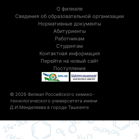
О филиале
Сведения об образовательной организации
Нормативные документы
Абитуриенты
Работникам
Студентам
Контактная информация
Перейти на новый сайт
Поступление
© 2026 Филиал Российского химико-
технологического университета имени
Д.И.Менделеева в городе Ташкенте