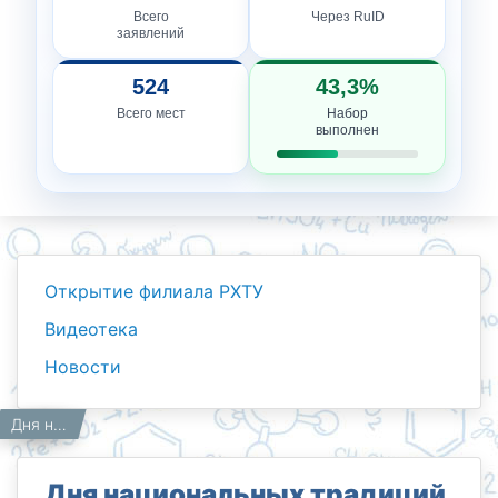
Всего
Через RuID
заявлений
524
43,3%
Всего мест
Набор
выполнен
Открытие филиала РХТУ
Видеотека
Новости
Новости
Работникам
Главная
Дня национальных традиций.
Дня национальных традиций.