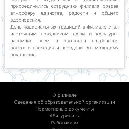
присоединились сотрудники филиала, создав
атмосферу единства, радости и общего
вдохновения.
День национальных традиций в филиале стал
настоящим праздником души и культуры,
напомнив всем о важности сохранения
богатого наследия и передачи его молодому
поколению.
О филиале
Сведения об образовательной организации
Нормативные документы
Абитуриенты
Работникам