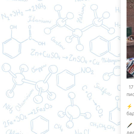
17
пи
⚡️
ба
🖋
де