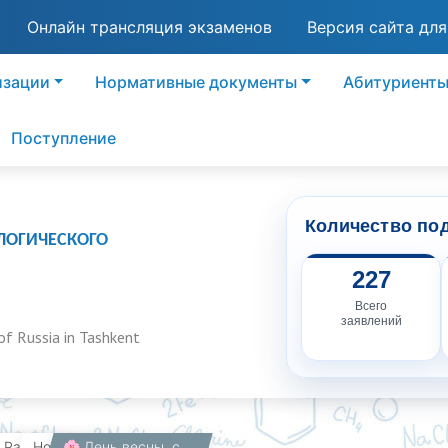
Онлайн трансляция экзаменов
Версия сайта дл
изации
Нормативные документы
Абитуриент
Поступление
Количество по
ЛОГИЧЕСКОГО
227
Всего
заявлений
of Russia in Tashkent
вная
Работникам
Новости
🌸 День весны, спорта и поэзии на Аллее писателей! 🏐📚