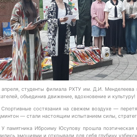
 апреля, студенты филиала РХТУ им. Д.И. Менделеева
сателей, объединив движение, вдохновение и культуру!
 Спортивные состязания на свежем воздухе — перетя
дминтон — стали настоящим испытанием силы, стратег
 У памятника Иброиму Юсупову прошла поэтическая в
лились эмоциями и открывали для себя глубину узбекс