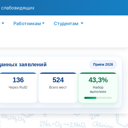
я слабовидящих
ы
Работникам
Студентам
данных заявлений
Приём 2026
136
524
43,3%
Через RuID
Всего мест
Набор
выполнен