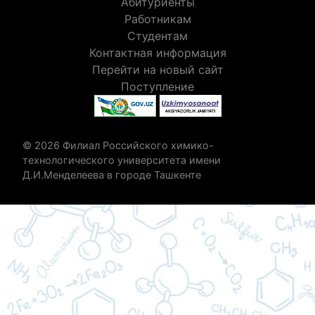
Абитуриенты
Работникам
Студентам
Контактная информация
Перейти на новый сайт
Поступление
© 2026 Филиал Российского химико-
технологического университета имени
Д.И.Менделеева в городе Ташкенте