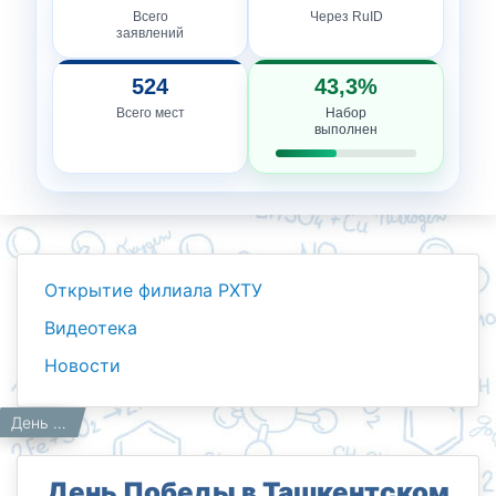
Всего
Через RuID
заявлений
524
43,3%
Всего мест
Набор
выполнен
Открытие филиала РХТУ
Видеотека
Новости
Новости
Работникам
Главная
День Победы в Ташкентском филиале Российского химико-технологического университета имени Д. И. Менделеева.
День Победы в Ташкентском