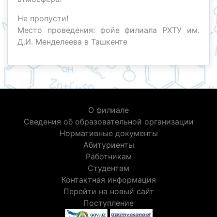
Не пропусти!
Место проведения: фойе филиала РХТУ им.
Д.И. Менделеева в Ташкенте
О филиале
Сведения об образовательной организации
Нормативные документы
Абитуриенты
Работникам
Студентам
Контактная информация
Перейти на новый сайт
Поступление