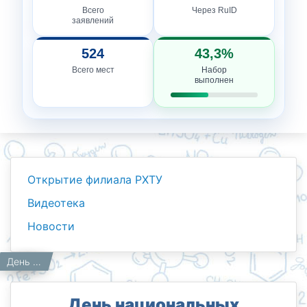
Всего
Через RuID
заявлений
524
43,3%
Всего мест
Набор
выполнен
Открытие филиала РХТУ
Видеотека
Новости
Новости
Работникам
Главная
День национальных ценностей.
День национальных