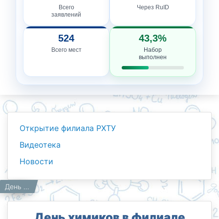
Всего
Через RuID
заявлений
524
43,3%
Всего мест
Набор
выполнен
Открытие филиала РХТУ
Видеотека
Новости
Новости
Работникам
Главная
День химиков в филиале РХТУ им. Д.И. Менделеева в Ташкенте: Инновационная перспектива и творческая энергия
День химиков в филиале