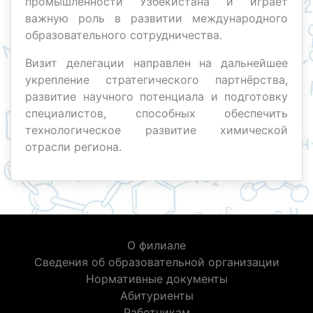
промышленности Узбекистана и играет
важную роль в развитии международного
образовательного сотрудничества.
Визит делегации направлен на дальнейшее
укрепление стратегического партнёрства,
развитие научного потенциала и подготовку
специалистов, способных обеспечить
технологическое развитие химической
отрасли региона.
О филиале
Сведения об образовательной организации
Нормативные документы
Абитуриенты
Работникам