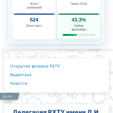
Всего
Через RuID
заявлений
524
43,3%
Всего мест
Набор
выполнен
Открытие филиала РХТУ
Видеотека
Новости
Новости
Работникам
Главная
Делегация РХТУ имени Д.И. Менделеева во главе с ректором посетила Ташкентский филиал: обсуждены стратегические направления сотрудничества
Делегация РХТУ имени Д.И.