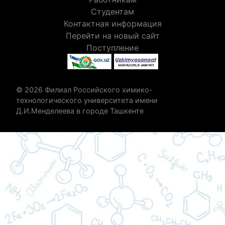
Студентам
Контактная информация
Перейти на новый сайт
Поступление
© 2026 Филиал Российского химико-
технологического университета имени
Д.И.Менделеева в городе Ташкенте