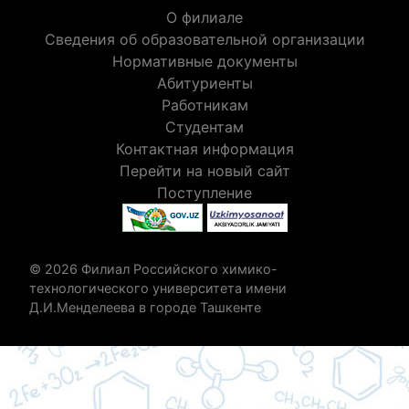
О филиале
Сведения об образовательной организации
Нормативные документы
Абитуриенты
Работникам
Студентам
Контактная информация
Перейти на новый сайт
Поступление
© 2026 Филиал Российского химико-
технологического университета имени
Д.И.Менделеева в городе Ташкенте