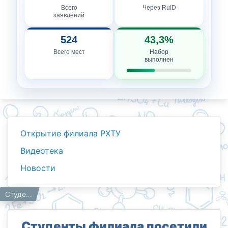
Всего
Через RuID
заявлений
524
43,3%
Всего мест
Набор
выполнен
Открытие филиала РХТУ
Видеотека
Новости
Новости
Работникам
Главная
Cтуденты филиала посетили Шахидлар хиёбони — одно из самых значимых мест столицы, где бережно хранится память о жертвах репрессий, войн и тех, кто отдал жизнь за свободу Родины.
Cтуденты филиала посетили