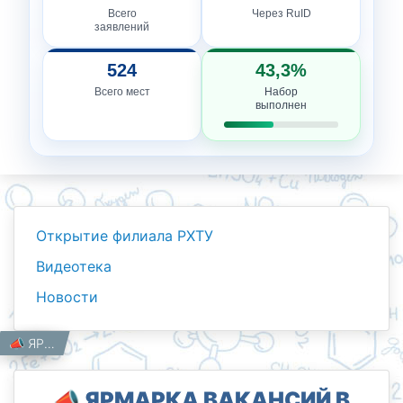
Всего
Через RuID
заявлений
524
43,3%
Всего мест
Набор
выполнен
Открытие филиала РХТУ
Видеотека
Новости
Новости
Работникам
Главная
📣 ЯРМАРКА ВАКАНСИЙ В РХТУ — 2025!
📣 ЯРМАРКА ВАКАНСИЙ В