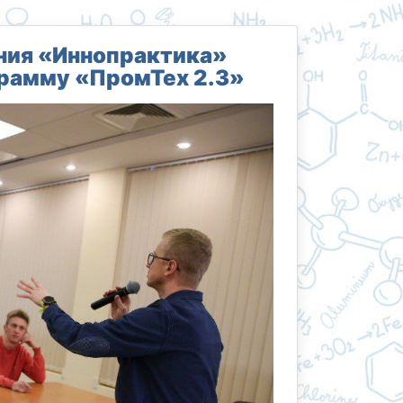
ния «Иннопрактика»
рамму «ПромТех 2.3»