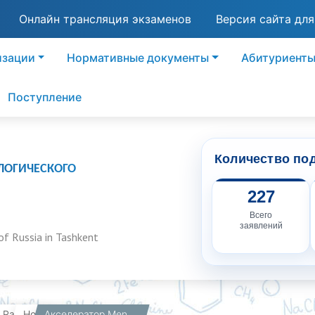
Онлайн трансляция экзаменов
Версия сайта дл
изации
Нормативные документы
Абитуриент
Поступление
Количество по
ЛОГИЧЕСКОГО
227
Всего
заявлений
of Russia in Tashkent
вная
Работникам
Новости
Акселератор Mendeleev и компания «Иннопрактика» запускают акселерационную программу «ПромТех 2.3»