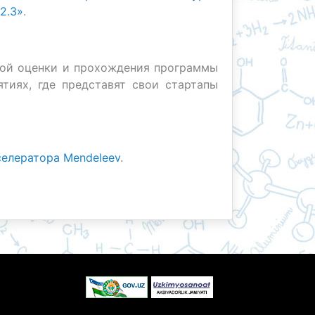
2.3»
.
тной оценки и прохождения программы
тиях, где представят свои стартапы
селератора Mendeleev
.