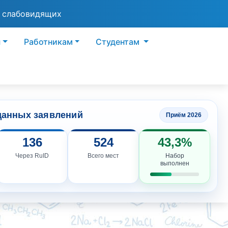
я слабовидящих
ы
Работникам
Студентам
данных заявлений
Приём 2026
136
524
43,3%
Через RuID
Всего мест
Набор
выполнен