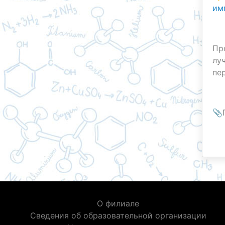
им
Пр
лу
пе
📎
О филиале
Сведения об образовательной организации