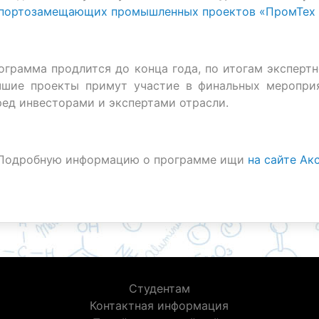
портозамещающих промышленных проектов «ПромТех 
ограмма продлится до конца года, по итогам экспер
чшие проекты примут участие в финальных мероприя
ред инвесторами и экспертами отрасли.
Подробную информацию о программе ищи
на сайте Ак
Студентам
Контактная информация