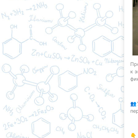
Пр
к 
фи
👥
пе
👇