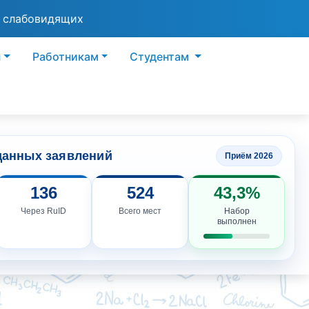
я слабовидящих
ы
Работникам
Студентам
данных заявлений
Приём 2026
136
524
43,3%
Через RuID
Всего мест
Набор
выполнен