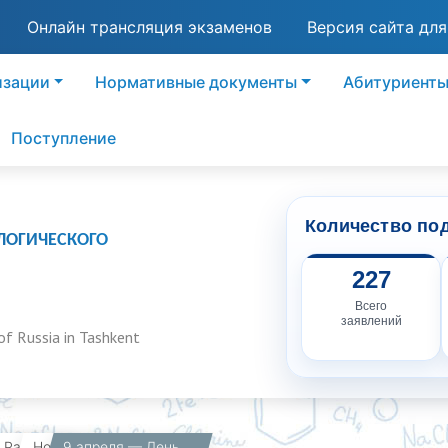
Онлайн трансляция экзаменов
Версия сайта дл
изации
Нормативные документы
Абитуриент
Поступление
Количество по
ЛОГИЧЕСКОГО
227
Всего
заявлений
of Russia in Tashkent
вная
Работникам
Новости
9 апреля — День рождения Амира Темура.