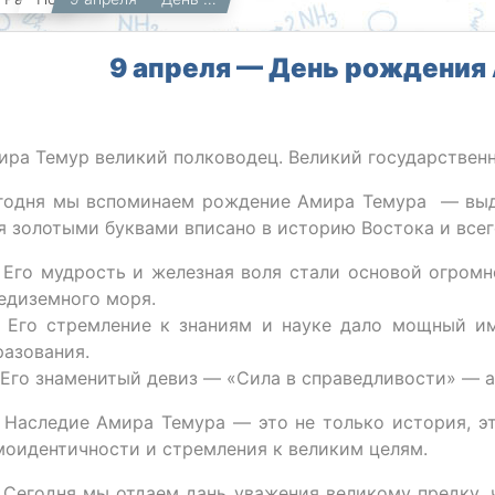
9 апреля — День рождения
ира Темур великий полководец. Великий государственн
годня мы вспоминаем рождение Амира Темура — выда
я золотыми буквами вписано в историю Востока и всег
 Его мудрость и железная воля стали основой огром
едиземного моря.
 Его стремление к знаниям и науке дало мощный им
разования.
 Его знаменитый девиз — «Сила в справедливости» — ак
 Наследие Амира Темура — это не только история, э
моидентичности и стремления к великим целям.
 Сегодня мы отдаем дань уважения великому предку, ч