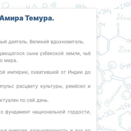
 Амира Темура.
ый деятель. Великий вдохновитель.
ющегося сына узбекской земли, чьё
о мира.
ной империи, охватившей от Индии до
пульс расцвету культуры, ремёсел и
туален по сей день.
то фундамент национальной гордости,
ья энергия, дальновидность и дух до