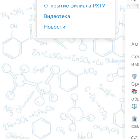
Открытие филиала РХТУ
Видеотека
Новости
Ам
Се
им
🛡
Ср
📚
об
⚖️
🏛
са
💬