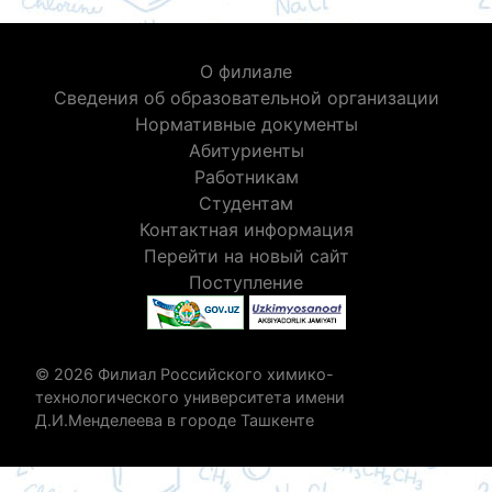
О филиале
Сведения об образовательной организации
Нормативные документы
Абитуриенты
Работникам
Студентам
Контактная информация
Перейти на новый сайт
Поступление
© 2026 Филиал Российского химико-
технологического университета имени
Д.И.Менделеева в городе Ташкенте