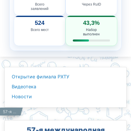
Всего
Через RuID
заявлений
524
43,3%
Всего мест
Набор
выполнен
Открытие филиала РХТУ
Видеотека
Новости
Новости
Работникам
57-я международная олимпиада Менделеева
Главная
57-я международная