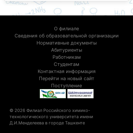
О филиале
Сведения об образовательной организации
Нормативные документы
Абитуриенты
Работникам
Студентам
Контактная информация
Перейти на новый сайт
Поступление
© 2026 Филиал Российского химико-
технологического университета имени
Д.И.Менделеева в городе Ташкенте