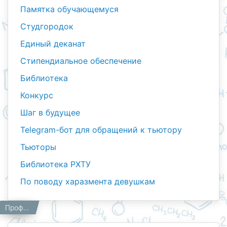
Памятка обучающемуся
Студгородок
Единый деканат
Стипендиальное обеспечение
Библиотека
Конкурс
Шаг в будущее
Telegram-бот для обращений к тьютору
Тьюторы
Библиотека РХТУ
По поводу харазмента девушкам
Тьюторы
Студентам
Главная
Профилактика правонарушений, наркомании и преступности