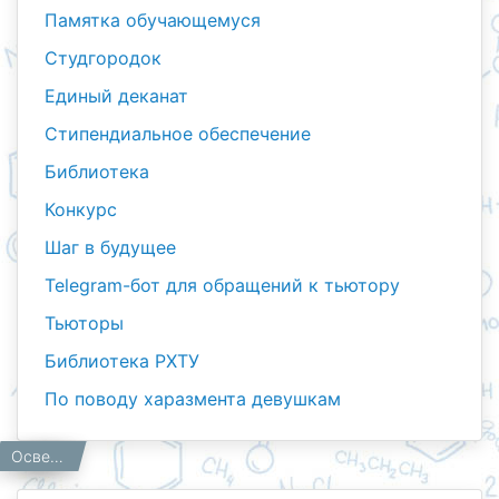
Памятка обучающемуся
Студгородок
Единый деканат
Стипендиальное обеспечение
Библиотека
Конкурс
Шаг в будущее
Telegram-бот для обращений к тьютору
Тьюторы
Библиотека РХТУ
По поводу харазмента девушкам
Тьюторы
Студентам
Главная
Осведомлённость о нормативно-правовых и внутренних документах