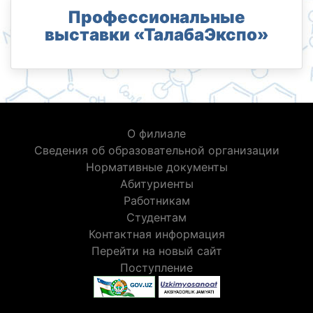
Профессиональные
выставки «ТалабаЭкспо»
О филиале
Сведения об образовательной организации
Нормативные документы
Абитуриенты
Работникам
Студентам
Контактная информация
Перейти на новый сайт
Поступление