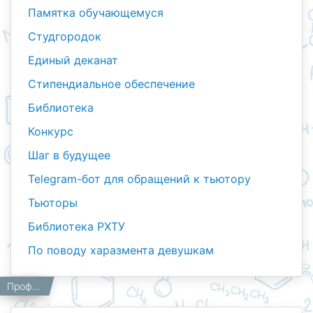
Памятка обучающемуся
Студгородок
Единый деканат
Стипендиальное обеспечение
Библиотека
Конкурс
Шаг в будущее
Telegram-бот для обращений к тьютору
Тьюторы
Библиотека РХТУ
По поводу харазмента девушкам
Шаг в будущее
Студентам
Главная
Профессиональные выставки «ТалабаЭкспо»