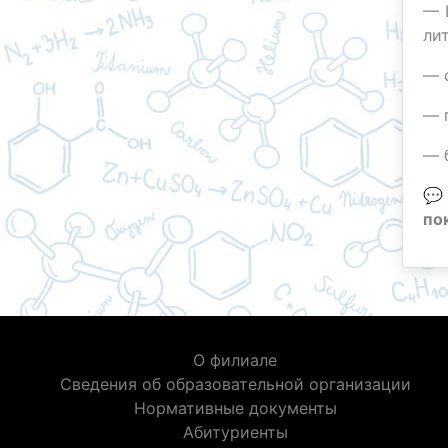
— 
ли
— 
— 
— 

по
О филиале
Сведения об образовательной организации
Нормативные документы
Абитуриенты