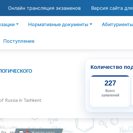
Онлайн трансляция экзаменов
Версия сайта дл
изации
Нормативные документы
Абитуриент
Поступление
Количество по
ЛОГИЧЕСКОГО
227
Всего
заявлений
of Russia in Tashkent
вная
Работникам
Новости
💬 📚 Живая классика: диалог поколений через слово и культуру