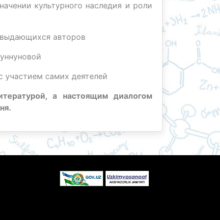
начении культурного наследия и роли
и выдающихся авторов
Зуннуновой
 участием самих деятелей
итературой, а настоящим диалогом
ня.