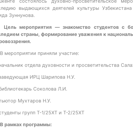
шкенте состоялось духовно-просветительское мер
следию выдающихся деятелей культуры Узбекистан
ида Зуннунова.

Цель мероприятия — знакомство студентов с б
следием страны, формирование уважения к националь
ровоззрения.
 В мероприятии приняли участие:
начальник отдела духовности и просветительства Салах
заведующая ИРЦ Шарипова Н.У.
библиотекарь Соколова Л.И.
тьютор Мухтаров Н.У.
студенты групп Т-1/25ХТ и Т-2/25ХТ
В рамках программы: