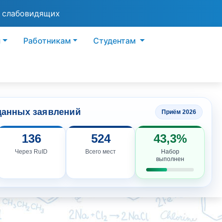
я слабовидящих
ы
Работникам
Студентам
данных заявлений
Приём 2026
136
524
43,3%
Через RuID
Всего мест
Набор
выполнен