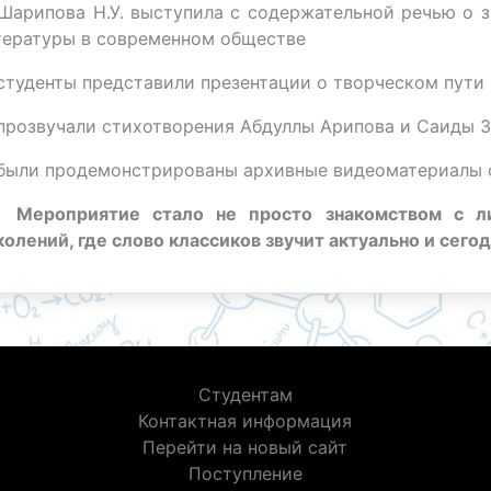
Шарипова Н.У. выступила с содержательной речью о з
тературы в современном обществе
студенты представили презентации о творческом пут
прозвучали стихотворения Абдуллы Арипова и Саиды 
были продемонстрированы архивные видеоматериалы с

Мероприятие стало не просто знакомством с л
колений, где слово классиков звучит актуально и сегод
Студентам
Контактная информация
Перейти на новый сайт
Поступление