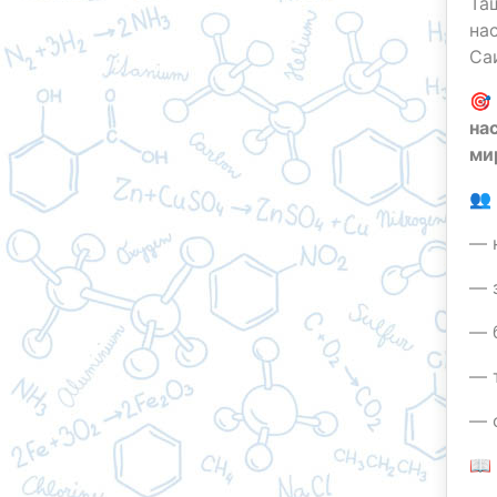
Та
на
Са

на
ми
👥
— 
— 
— 
— 
— 
📖