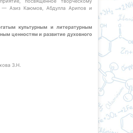
оприятие, посвящённое творческому
а — Азиз Каюмов, Абдулла Арипов и
огатым культурным и литературным
ным ценностям и развитие духовного
ова З.Н.