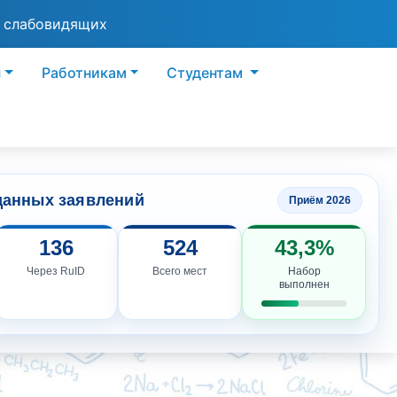
я слабовидящих
ы
Работникам
Студентам
данных заявлений
Приём 2026
136
524
43,3%
Через RuID
Всего мест
Набор
выполнен