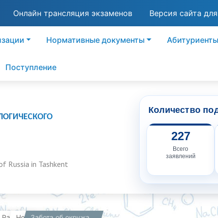
Онлайн трансляция экзаменов
Версия сайта дл
изации
Нормативные документы
Абитуриент
Поступление
Количество по
ЛОГИЧЕСКОГО
227
Всего
заявлений
of Russia in Tashkent
вная
Работникам
Новости
Забота об окружающей среде начинается с действий!