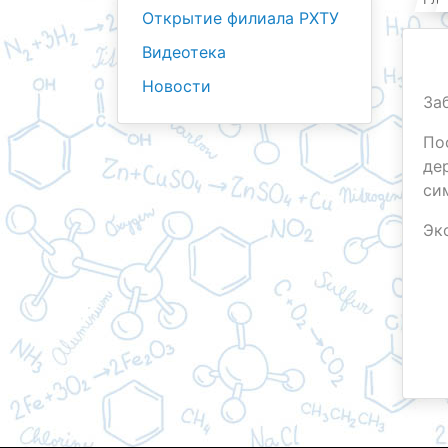
Открытие филиала РХТУ
Видеотека
Новости
За
По
де
си
Эк