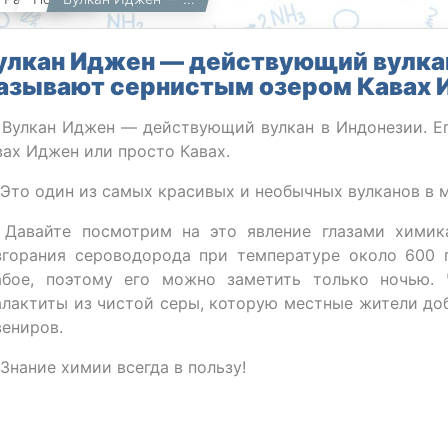
улкан Иджен — действующий вулкан
азывают сернистым озером Кавах И
 Вулкан Иджен — действующий вулкан в Индонезии. Е
вах Иджен или просто Кавах.
 Это один из самых красивых и необычных вулканов в 
 Давайте посмотрим на это явление глазами химика
згорания сероводорода при температуре около 600 
абое, поэтому его можно заметить только ночью. Ч
алактиты из чистой серы, которую местные жители до
вениров.
 Знание химии всегда в пользу!