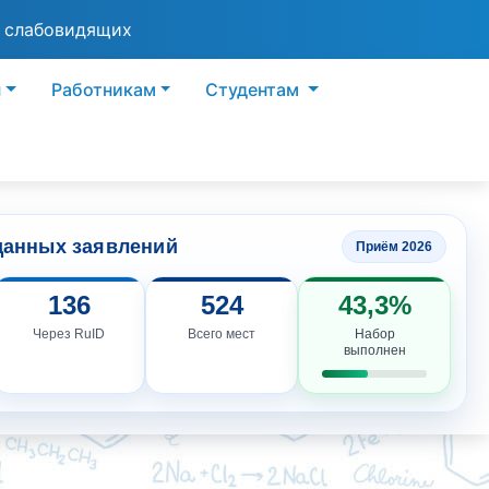
я слабовидящих
ы
Работникам
Студентам
данных заявлений
Приём 2026
136
524
43,3%
Через RuID
Всего мест
Набор
выполнен