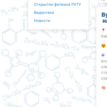
Открытие филиала РХТУ
Видеотека
В
н
Новости
📍
Ка
😍
⚗️
во
сл
ст
су
🧠