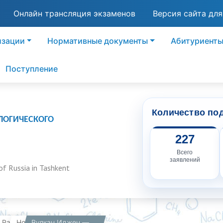
Онлайн трансляция экзаменов
Версия сайта дл
изации
Нормативные документы
Абитуриент
Поступление
Количество по
ЛОГИЧЕСКОГО
227
Всего
заявлений
of Russia in Tashkent
вная
Работникам
Новости
Вулкан Иджен — действующий вулкан в Индонезии. Его также называют сернистым озером Кавах Иджен или просто Кавах.