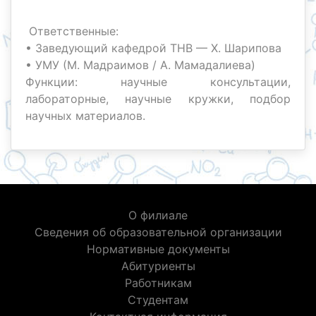
Ответственные:
• Заведующий кафедрой ТНВ — Х. Шарипова
• УМУ (М. Мадраимов / А. Мамадалиева)
Функции: научные консультации,
лабораторные, научные кружки, подбор
научных материалов.
О филиале
Сведения об образовательной организации
Нормативные документы
Абитуриенты
Работникам
Студентам