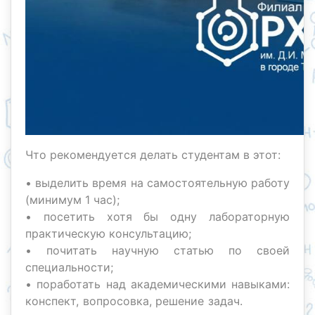
Что рекомендуется делать студентам в этот:
• выделить время на самостоятельную работу
(минимум 1 час);
• посетить хотя бы одну лабораторную
практическую консультацию;
• почитать научную статью по своей
специальности;
• поработать над академическими навыками:
конспект, вопросовка, решение задач.