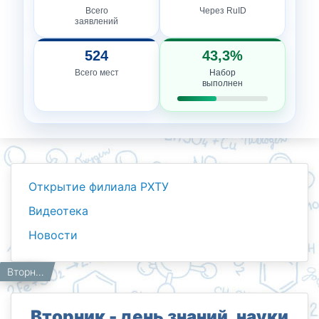
Всего
Через RuID
заявлений
524
43,3%
Всего мест
Набор
выполнен
Открытие филиала РХТУ
Видеотека
Новости
Новости
Работникам
Главная
Вторник - день знаний, науки и активного обучения.
Вторник - день знаний, науки