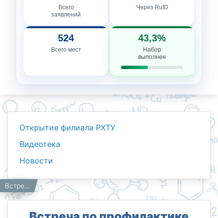
Всего
Через RuID
заявлений
524
43,3%
Всего мест
Набор
выполнен
Открытие филиала РХТУ
Видеотека
Новости
Новости
Работникам
Главная
Встреча по профилактике правонарушений среди молодёжи в Мирзо-Улугбекском районе
Встреча по профилактике