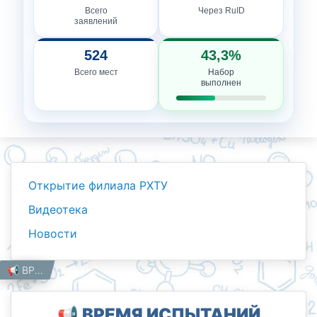
Всего
Через RuID
заявлений
524
43,3%
Всего мест
Набор
выполнен
Открытие филиала РХТУ
Видеотека
Новости
Новости
Работникам
Главная
📢 ВРЕМЯ ИСПЫТАНИЙ ПРИШЛО) ПРОВЕРЬ СВОИ ЗНАНИЯ! 🎓
📢 ВРЕМЯ ИСПЫТАНИЙ