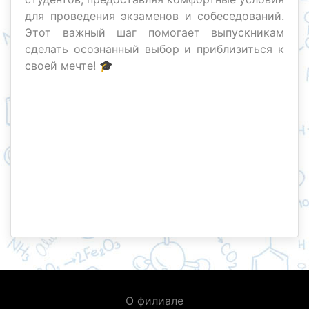
для проведения экзаменов и собеседований.
Этот важный шаг помогает выпускникам
сделать осознанный выбор и приблизиться к
своей мечте! 🎓
О филиале