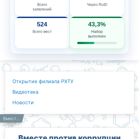
Всего
Через RuID
заявлений
524
43,3%
Всего мест
Набор
выполнен
Открытие филиала РХТУ
Видеотека
Новости
Новости
Работникам
Главная
Вместе против коррупции
Вместе против коррупции