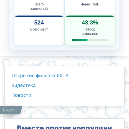
Всего
Через RuID
заявлений
524
43,3%
Всего мест
Набор
выполнен
Открытие филиала РХТУ
Видеотека
Новости
Новости
Работникам
Главная
Вместе против коррупции
Вместе против коррупции