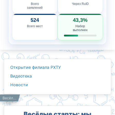
Всего
Через RuID
заявлений
524
43,3%
Всего мест
Набор
выполнен
Открытие филиала РХТУ
Видеотека
Новости
Новости
Работникам
Главная
Весёлые старты: мы выбираем здоровье!
Весёлые старты: мы