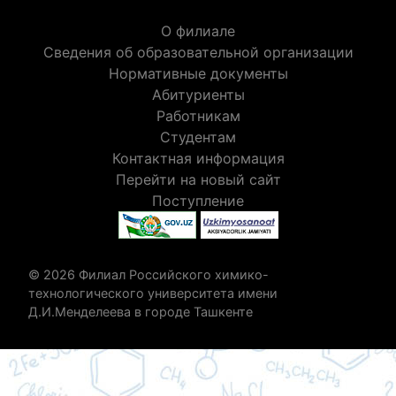
О филиале
Сведения об образовательной организации
Нормативные документы
Абитуриенты
Работникам
Студентам
Контактная информация
Перейти на новый сайт
Поступление
© 2026 Филиал Российского химико-
технологического университета имени
Д.И.Менделеева в городе Ташкенте