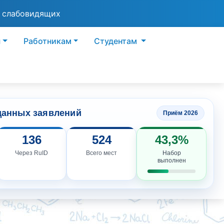
я слабовидящих
ы
Работникам
Студентам
данных заявлений
Приём 2026
136
524
43,3%
Через RuID
Всего мест
Набор
выполнен