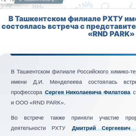
В Ташкентском филиале РХТУ им
состоялась встреча с представит
«RND PARK»
В Ташкентском филиале Российского химико-те
имени Д.И. Менделеева состоялась встре
профессора
Сергея Николаевича Филатова
с
и ООО «RND PARK».
Во встрече также приняли участие про
деятельности РХТУ
Дмитрий Сергеевич