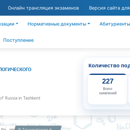
Онлайн трансляция экзаменов
Версия сайта дл
изации
Нормативные документы
Абитуриент
Поступление
Количество по
ЛОГИЧЕСКОГО
227
Всего
заявлений
of Russia in Tashkent
вная
Работникам
Новости
В Ташкентском филиале РХТУ имени Д.И. Менделеева состоялась встреча с представителями АО «ТМК» и ООО «RND PARK»