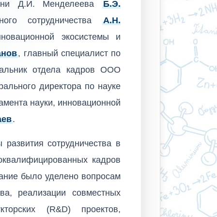
ени Д.И. Менделеева
Б.Э.
дного сотрудничества
А.Н.
нновационной экосистемы и
анов
, главный специалист по
чальник отдела кадров ООО
ерального директора по науке
тамента науки, инновационной
аев
.
 развития сотрудничества в
коквалифицированных кадров
ание было уделено вопросам
тва, реализации совместных
укторских (R&D) проектов,