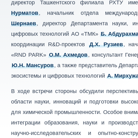
директор Ташкентского филиала РХТУ им
Нурматов
, начальник отдела междунаро
Шернаев
, директор Департамента науки, и
цифровых технологий АО «ТМК»
Б. Абдурахм
координации R&D-проектов
Д.Х. Рузиев
, на
«RND PARK»
О.М. Ахмедов
, консультант Ген
Ю.Н. Мансуров
, а также представитель Депар
экосистемы и цифровых технологий
А. Мирхуж
В ходе встречи стороны обсудили перспективы
области науки, инноваций и подготовки высо
для химической промышленности. Особое вним
интеграции образования, науки и производс
научно-исследовательских и опытно-констр