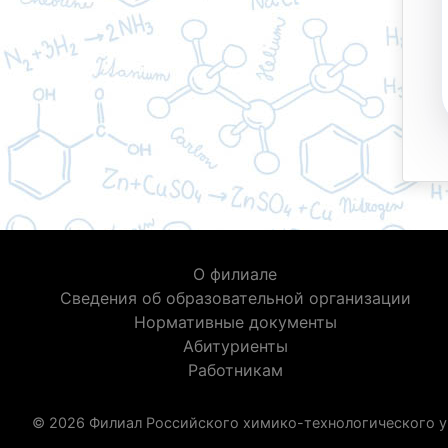
О филиале
Сведения об образовательной организации
Нормативные документы
Абитуриенты
Работникам
© 2026 Филиал Российского химико-технологического у