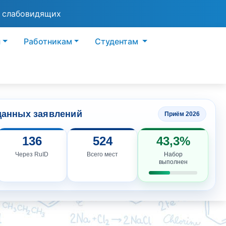
я слабовидящих
ы
Работникам
Студентам
данных заявлений
Приём 2026
136
524
43,3%
Через RuID
Всего мест
Набор
выполнен