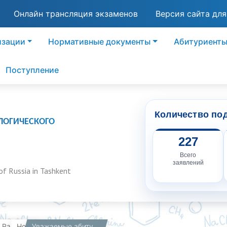
Онлайн трансляция экзаменов
Версия сайта дл
изации
Нормативные документы
Абитуриент
Поступление
Количество по
ЛОГИЧЕСКОГО
227
Всего
заявлений
of Russia in Tashkent
вная
Работникам
Новости
Уважаемые абитуриенты, предлагаем вам ознакомиться с разъяснительными материалами к вступительным испытаниям по химии.