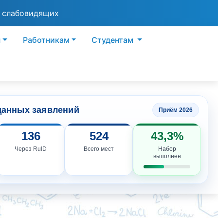
я слабовидящих
ы
Работникам
Студентам
данных заявлений
Приём 2026
136
524
43,3%
Через RuID
Всего мест
Набор
выполнен