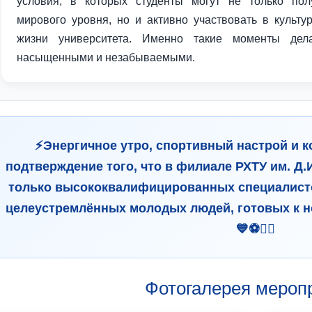
условия, в которых студенты могут не только пол
мирового уровня, но и активно участвовать в культу
жизни университета. Именно такие моменты дела
насыщенными и незабываемыми.
⚡️Энергичное утро, спортивный настрой и 
подтверждение того, что в филиале РХТУ им. Д
только высококвалифицированных специалистов
целеустремлённых молодых людей, готовых к 
💙⚽️🏃‍♂️
Фотогалерея мероп