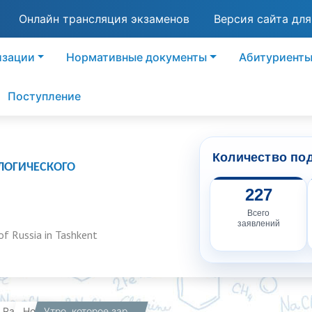
Онлайн трансляция экзаменов
Версия сайта дл
изации
Нормативные документы
Абитуриент
Поступление
Количество по
ЛОГИЧЕСКОГО
227
Всего
заявлений
of Russia in Tashkent
вная
Работникам
Новости
Утро, которое заряжает на успех!