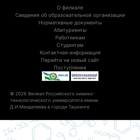
О филиале
Сведения об образовательной организации
Нормативные документы
Абитуриенты
Работникам
Студентам
Контактная информация
Перейти на новый сайт
Поступление
© 2026 Филиал Российского химико-
технологического университета имени
Д.И.Менделеева в городе Ташкенте