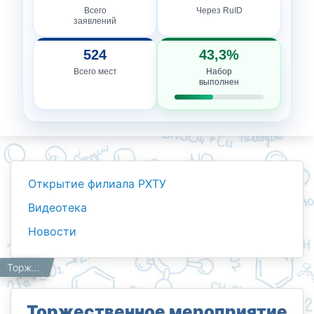
Всего
Через RuID
заявлений
524
43,3%
Всего мест
Набор
выполнен
Открытие филиала РХТУ
Видеотека
Новости
Новости
Работникам
Главная
Торжественное мероприятие вручения диплома Выпускникам филиала РХТУ им. Д.И. Менделеева в городе Ташкенте
Торжественное мероприятие