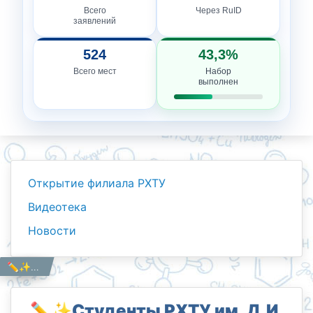
Всего
Через RuID
заявлений
524
43,3%
Всего мест
Набор
выполнен
Открытие филиала РХТУ
Видеотека
Новости
Новости
Работникам
✏️✨Студенты РХТУ им. Д.И. Менделеева продолжает традицию в Аллее поэтов✨
Главная
✏️✨Студенты РХТУ им. Д.И.