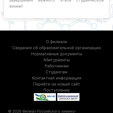
завершения важного этапа студенческой
жизни!
О филиале
Сведения об образовательной организации
Нормативные документы
Абитуриенты
Работникам
Студентам
Контактная информация
Перейти на новый сайт
Поступление
© 2026 Филиал Российского химико-