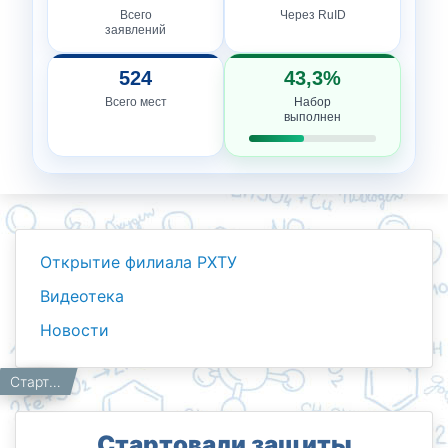
Всего
Через RuID
заявлений
524
43,3%
Всего мест
Набор
выполнен
Открытие филиала РХТУ
Видеотека
Новости
Новости
Работникам
Главная
Стартовали защиты выпускных квалификационных работ (ВКР)!
Стартовали защиты