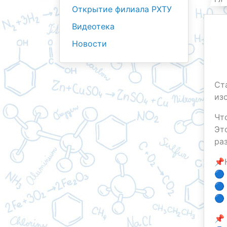
Открытие филиала РХТУ
Видеотека
Новости
Ст
из
Чт
Эт
ра
📌
🔵
🔵
🔵
📌