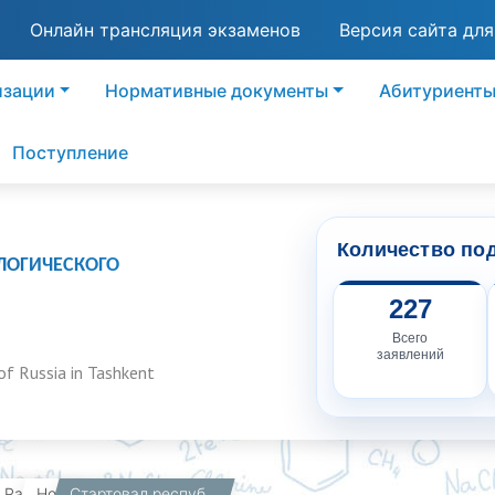
Онлайн трансляция экзаменов
Версия сайта дл
изации
Нормативные документы
Абитуриент
Поступление
Количество по
ЛОГИЧЕСКОГО
227
Всего
заявлений
of Russia in Tashkent
вная
Работникам
Новости
Стартовал республиканский конкурс для молодых инженеров «Лучшие идеи, проекты и изобретения»! 🏆