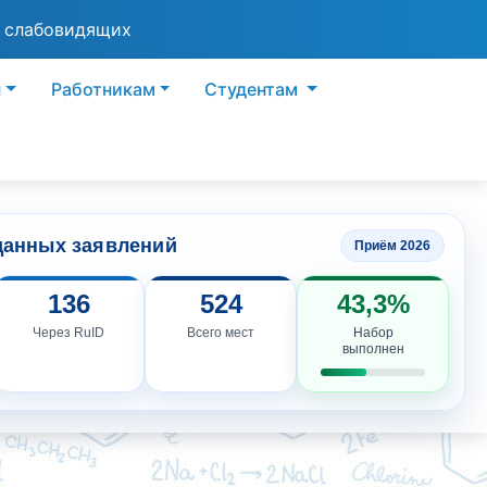
я слабовидящих
ы
Работникам
Студентам
данных заявлений
Приём 2026
136
524
43,3%
Через RuID
Всего мест
Набор
выполнен