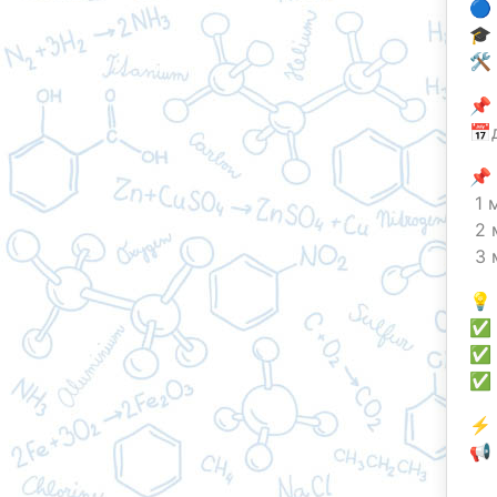
🔵
🎓
🛠
📌
📅д
📌
1 
2 
3 
💡
✅ 
✅ 
✅ 
⚡️
📢