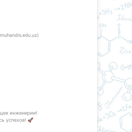
//muhandis.edu.uz)
дущее инженерии!
сь успехов! 🚀