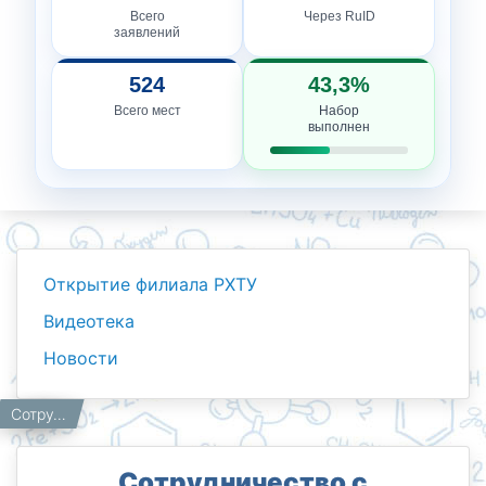
Всего
Через RuID
заявлений
524
43,3%
Всего мест
Набор
выполнен
Открытие филиала РХТУ
Видеотека
Новости
Новости
Работникам
Главная
Сотрудничество с зарубежными партнерами.
Сотрудничество с