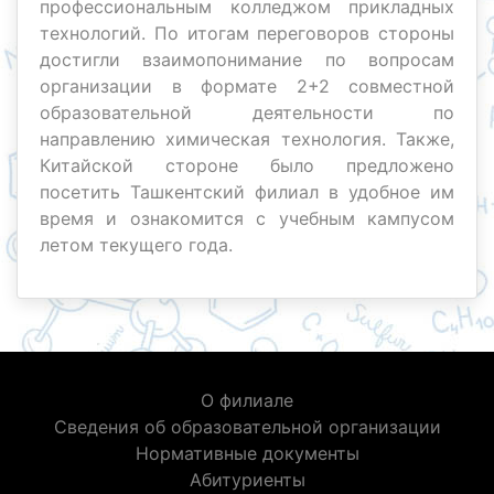
профессиональным колледжом прикладных
технологий. По итогам переговоров стороны
достигли взаимопонимание по вопросам
организации в формате 2+2 совместной
образовательной деятельности по
направлению химическая технология. Также,
Китайской стороне было предложено
посетить Ташкентский филиал в удобное им
время и ознакомится с учебным кампусом
летом текущего года.
О филиале
Сведения об образовательной организации
Нормативные документы
Абитуриенты