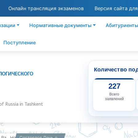
Онлайн трансляция экзаменов
Версия сайта дл
изации
Нормативные документы
Абитуриент
Поступление
Количество по
ЛОГИЧЕСКОГО
227
Всего
заявлений
of Russia in Tashkent
вная
Работникам
Новости
Состоялся День открытых дверей!