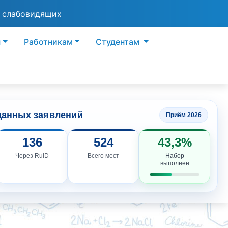
я слабовидящих
ы
Работникам
Студентам
данных заявлений
Приём 2026
136
524
43,3%
Через RuID
Всего мест
Набор
выполнен