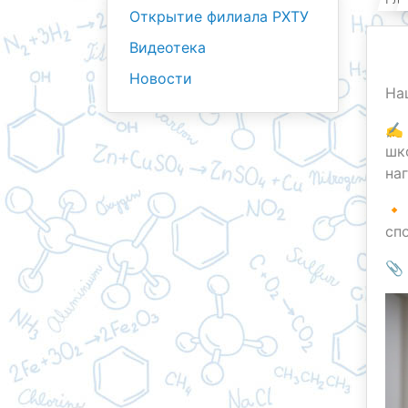
Открытие филиала РХТУ
Видеотека
Новости
На
✍️
шк
на
🔸
сп
📎