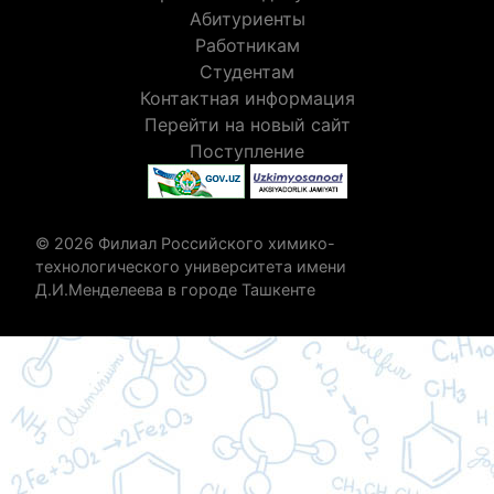
Абитуриенты
Работникам
Студентам
Контактная информация
Перейти на новый сайт
Поступление
© 2026 Филиал Российского химико-
технологического университета имени
Д.И.Менделеева в городе Ташкенте