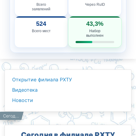
Всего
Через RuID
заявлений
524
43,3%
Всего мест
Набор
выполнен
Открытие филиала РХТУ
Видеотека
Новости
Новости
Работникам
Главная
Сегодня в филиале РХТУ имени Д.И. Менделеева в Ташкенте прошел «День открытых дверей»
Сегодня в филиале РХТУ