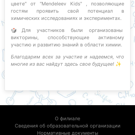
цвете" от "Mendeleev Kids" , позволяющие
гостям проявить свой потенциал в
химических исследованиях и экспериментах.
🎲Для участников были организованы
викторины, способствующие активному
участию и развитию знаний в области химии.
Благодарим всех за участие и надеемся, что
многие из вас найдут здесь свое будущее!
✨
О филиале
Сведения об образовательной организации
Нормативные документы