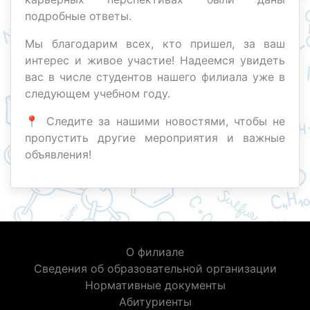
подробные ответы.
Мы благодарим всех, кто пришел, за ваш
интерес и живое участие! Надеемся увидеть
вас в числе студентов нашего филиала уже в
следующем учебном году.
📍 Следите за нашими новостями, чтобы не
пропустить другие мероприятия и важные
объявления!
О филиале
Сведения об образовательной организации
Нормативные документы
Абитуриенты