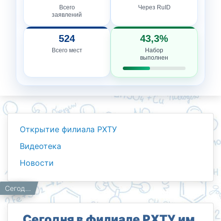
Всего
Через RuID
заявлений
524
43,3%
Всего мест
Набор
выполнен
Открытие филиала РХТУ
Видеотека
Новости
Новости
Работникам
Главная
Сегодня в филиале РХТУ им. Д.И. Менделеева состоялся День открытых дверей!
Сегодня в филиале РХТУ им.