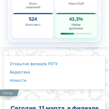
Всего
Через RuID
заявлений
524
43,3%
Всего мест
Набор
выполнен
Открытие филиала РХТУ
Видеотека
Новости
Новости
Работникам
Главная
Сегодня, 11 марта, в филиале РХТУ имени Д.И. Менделеева в городе Ташкенте прошел второй этап республиканской олимпиады "Kimyo Girls"🧪👩‍🔬
Сегодня, 11 марта, в филиале