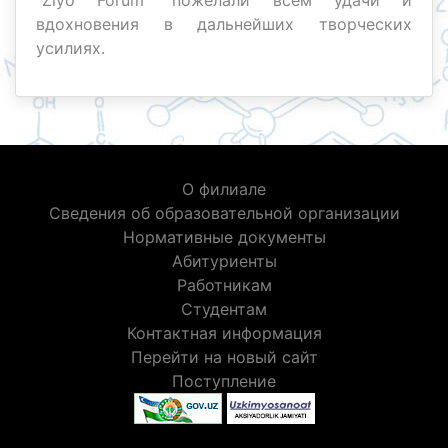
"Ziyo Forum" пожелали всем удачи и
вдохновения в дальнейших творческих
усилиях.
О филиале
Сведения об образовательной организации
Нормативные документы
Абитуриенты
Работникам
Студентам
Контактная информация
Перейти на новый сайт
Поступление