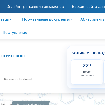
Онлайн трансляция экзаменов
Версия сайта дл
изации
Нормативные документы
Абитуриент
Поступление
Количество по
ЛОГИЧЕСКОГО
227
Всего
заявлений
of Russia in Tashkent
вная
Работникам
Новости
Шахматный поединок умов в филиале РХТУ им. Д.И. Менделеева ♟