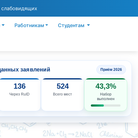
я слабовидящих
ы
Работникам
Студентам
данных заявлений
Приём 2026
136
524
43,3%
Через RuID
Всего мест
Набор
выполнен