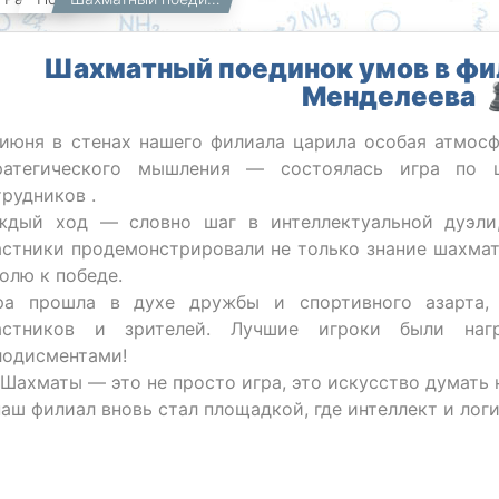
Шахматный поединок умов в фил
Менделеева 
 июня в стенах нашего филиала царила особая атмос
ратегического мышления — состоялась игра по ш
трудников .
ждый ход — словно шаг в интеллектуальной дуэли
астники продемонстрировали не только знание шахмат
волю к победе.
ра прошла в духе дружбы и спортивного азарта, 
астников и зрителей. Лучшие игроки были на
лодисментами!
Шахматы — это не просто игра, это искусство думать 
наш филиал вновь стал площадкой, где интеллект и логи