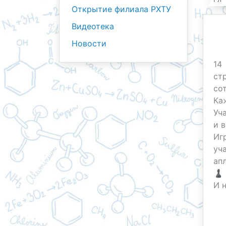
Открытие филиала РХТУ
Видеотека
Новости
14
ст
со
Ка
Уч
и 
Иг
уч
ап
♟ 
И 