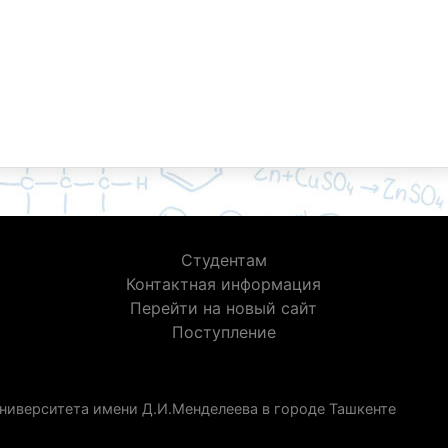
Студентам
Контактная информация
Перейти на новый сайт
Поступление
ниверситета имени Д.И.Менделеева в городе Ташкенте