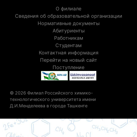
О филиале
Сведения об образовательной организации
Нормативные документы
Абитуриенты
Работникам
Студентам
Контактная информация
Перейти на новый сайт
Поступление
© 2026 Филиал Российского химико-
технологического университета имени
Д.И.Менделеева в городе Ташкенте