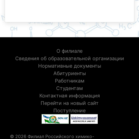
О филиале
Сведения об образовательной организации
Нормативные документы
Абитуриенты
Работникам
Студентам
Контактная информация
Перейти на новый сайт
Поступление
© 2026 Филиал Российского химико-