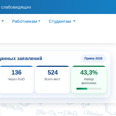
я слабовидящих
ы
Работникам
Студентам
данных заявлений
Приём 2026
136
524
43,3%
Через RuID
Всего мест
Набор
выполнен