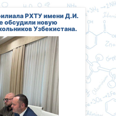
илиала РХТУ имени Д.И.
е обсудили новую
кольников Узбекистана.