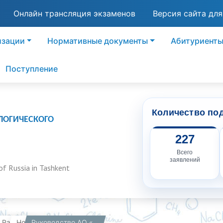
Онлайн трансляция экзаменов
Версия сайта дл
изации
Нормативные документы
Абитуриент
Поступление
Количество по
ЛОГИЧЕСКОГО
227
Всего
заявлений
of Russia in Tashkent
вная
Работникам
Новости
Руководство АО «Узкимёсаноат» и филиала РХТУ имени Д.И. Менделеева в городе Ташкенте обсудили новую образовательную инициативу для школьников Узбекистана.