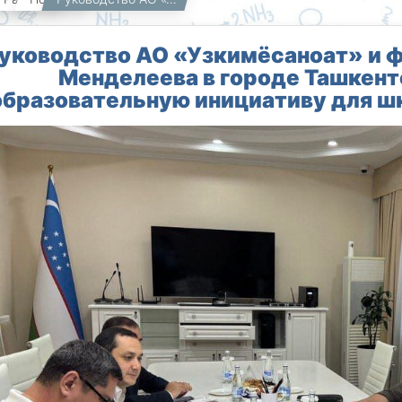
уководство АО «Узкимёсаноат» и ф
Менделеева в городе Ташкент
образовательную инициативу для ш