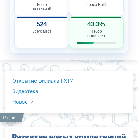
Всего
Через RuID
заявлений
524
43,3%
Всего мест
Набор
выполнен
Открытие филиала РХТУ
Видеотека
Новости
Новости
Работникам
Главная
Развитие новых компетенций в моделировании химических процессов
Развитие новых компетенций