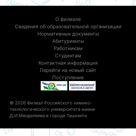
О филиале
Сведения об образовательной организации
Нормативные документы
Абитуриенты
Работникам
Студентам
Контактная информация
Перейти на новый сайт
Поступление
© 2026 Филиал Российского химико-
технологического университета имени
Д.И.Менделеева в городе Ташкенте