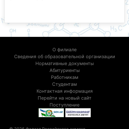
О филиале
Сведения об образовательной организации
Нормативные документы
Абитуриенты
Работникам
Студентам
Контактная информация
Перейти на новый сайт
Поступление
© 2026 Филиал Российского химико-