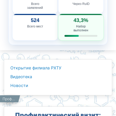
Всего
Через RuID
заявлений
524
43,3%
Всего мест
Набор
выполнен
Открытие филиала РХТУ
Видеотека
Новости
Новости
Работникам
Главная
Профилактический визит: выбор, ответственность, будущее.
Профилактический визит: