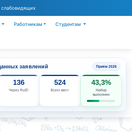
я слабовидящих
ы
Работникам
Студентам
данных заявлений
Приём 2026
136
524
43,3%
Через RuID
Всего мест
Набор
выполнен