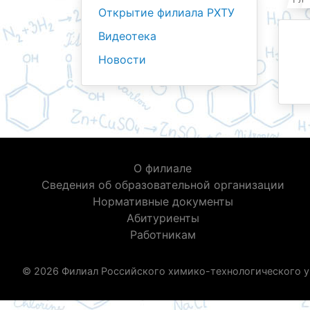
Открытие филиала РХТУ
Видеотека
Новости
О филиале
Сведения об образовательной организации
Нормативные документы
Абитуриенты
Работникам
© 2026 Филиал Российского химико-технологического у