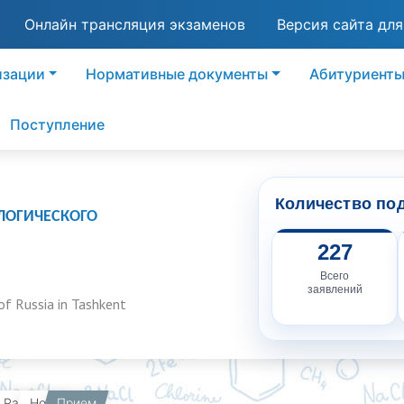
Онлайн трансляция экзаменов
Версия сайта дл
изации
Нормативные документы
Абитуриент
Поступление
Количество по
ЛОГИЧЕСКОГО
227
Всего
заявлений
of Russia in Tashkent
вная
Работникам
Прием
Новости