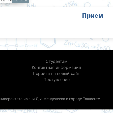
Прием
Студентам
Контактная информация
Перейти на новый сайт
Поступление
ниверситета имени Д.И.Менделеева в городе Ташкенте