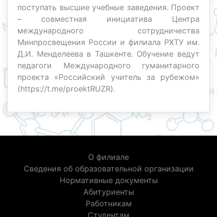
поступать высшие учебные заведения. Проект
– совместная инициатива Центра
международного сотрудничества
Минпросвещения России и филиала РХТУ им.
Д.И. Менделеева в Ташкенте. Обучение ведут
педагоги Международного гуманитарного
проекта «Российский учитель за рубежом»
(https://t.me/proektRUZR).
О филиале
Сведения об образовательной организации
Нормативные документы
Абитуриенты
Работникам
Студентам