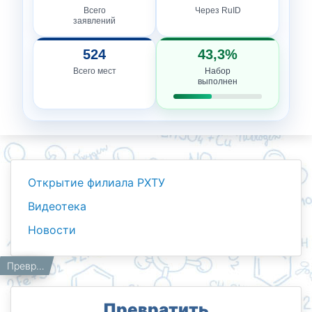
Всего
Через RuID
заявлений
524
43,3%
Всего мест
Набор
выполнен
Открытие филиала РХТУ
Видеотека
Новости
Новости
Работникам
Главная
Превратить любознательность и интерес детей в профессию!
Превратить