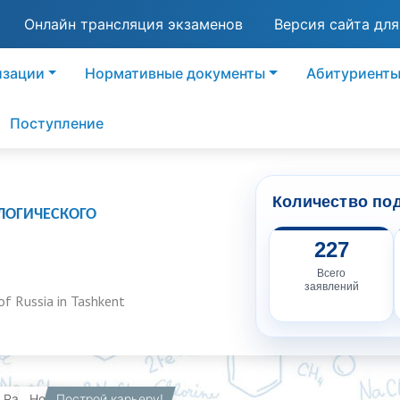
Онлайн трансляция экзаменов
Версия сайта дл
изации
Нормативные документы
Абитуриент
Поступление
Количество по
ЛОГИЧЕСКОГО
227
Всего
заявлений
of Russia in Tashkent
вная
Работникам
Построй карьеру!
Новости