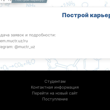
Построй карье
дача заявок и подробности:
em.muctr.uz/ru
legram: @muctr_uz
Студентам
Контактная информация
Перейти на новый сайт
Поступление