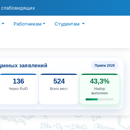
я слабовидящих
ы
Работникам
Студентам
данных заявлений
Приём 2026
136
524
43,3%
Через RuID
Всего мест
Набор
выполнен