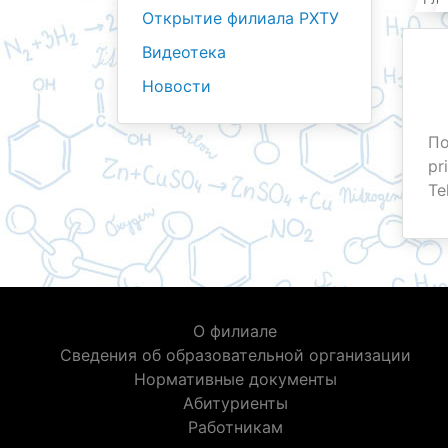
Открытие филиала РХТУ
Видеотека
Новости
По
pri
Te
О филиале
Сведения об образовательной организации
Нормативные документы
Абитуриенты
Работникам