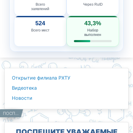
Всего
Через RuID
заявлений
524
43,3%
Всего мест
Набор
выполнен
Открытие филиала РХТУ
Видеотека
Новости
Новости
Работникам
Главная
ПОСПЕШИТЕ УВАЖАЕМЫЕ АБИТУРИЕНТЫ ПРИЁМ ДО 15 ИЮЛЯ!
ПОСПЕШИТЕ УВАЖАЕМЫЕ