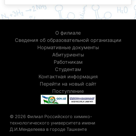
О филиале
Сведения об образовательной организации
Нормативные документы
Абитуриенты
Работникам
Студентам
Контактная информация
Перейти на новый сайт
Поступление
© 2026 Филиал Российского химико-
технологического университета имени
Д.И.Менделеева в городе Ташкенте