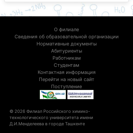
О филиале
Сведения об образовательной организации
Нормативные документы
Абитуриенты
Работникам
Студентам
Контактная информация
Перейти на новый сайт
Поступление
© 2026 Филиал Российского химико-
технологического университета имени
Д.И.Менделеева в городе Ташкенте