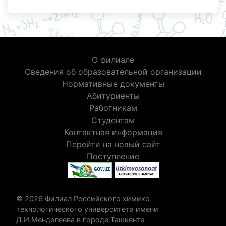
О филиале
Сведения об образовательной организации
Нормативные документы
Абитуриенты
Работникам
Студентам
Контактная информация
Перейти на новый сайт
Поступление
© 2026 Филиал Российского химико-
технологического университета имени
Д.И.Менделеева в городе Ташкенте