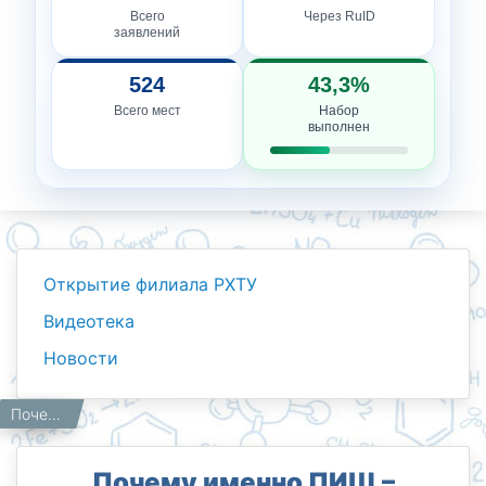
Всего
Через RuID
заявлений
524
43,3%
Всего мест
Набор
выполнен
Открытие филиала РХТУ
Видеотека
Новости
Новости
Работникам
Почему именно ПИШ – Передовая инженерная школа?
Главная
Почему именно ПИШ –