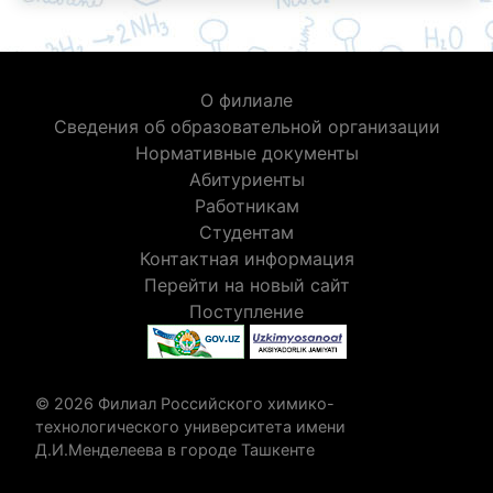
О филиале
Сведения об образовательной организации
Нормативные документы
Абитуриенты
Работникам
Студентам
Контактная информация
Перейти на новый сайт
Поступление
© 2026 Филиал Российского химико-
технологического университета имени
Д.И.Менделеева в городе Ташкенте