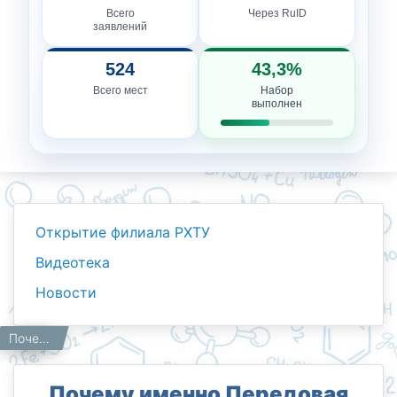
Всего
Через RuID
заявлений
524
43,3%
Всего мест
Набор
выполнен
Открытие филиала РХТУ
Видеотека
Новости
Новости
Работникам
Почему именно Передовая инженерная школа?
Главная
Почему именно Передовая